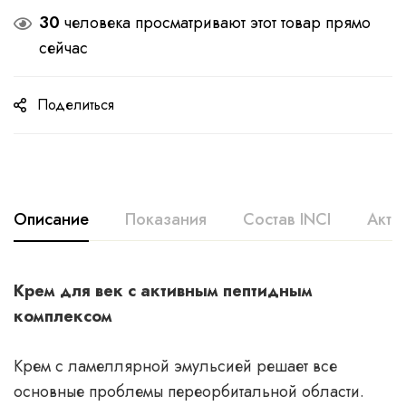
30
человека просматривают этот товар прямо
сейчас
Поделиться
Описание
Показания
Состав INCI
Акти
Крем для век с активным пептидным
комплексом
Крем с ламеллярной эмульсией решает все
основные проблемы переорбитальной области.